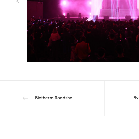
Biotherm Roadshow Shenyang
Bv