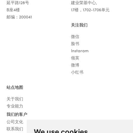
延平路128号
建业荣基中心,
B座4楼
17楼，1702-1706单元
邮编：200041
关注我们
微信
脸书
Instaram
领英
微博
小红书
站点地图
关于我们
专业能力
我们的客户
· 时尚
公司文化
· 美妆
联系我们
We use cookies